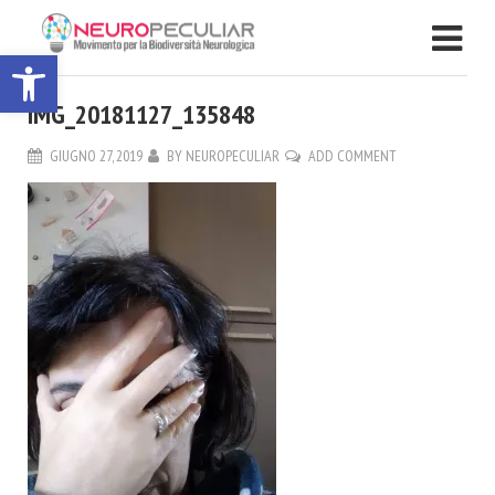
Apri la barra degli strumenti
IMG_20181127_135848
GIUGNO 27, 2019
BY
NEUROPECULIAR
ADD COMMENT