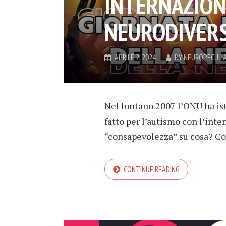
INTERNAZION
NEURODIVERS
APRILE 2, 2024
BY
NEUROPECULI
Nel lontano 2007 l’ONU ha ist
fatto per l’autismo con l’int
“consapevolezza” su cosa? Come
CONTINUE READING