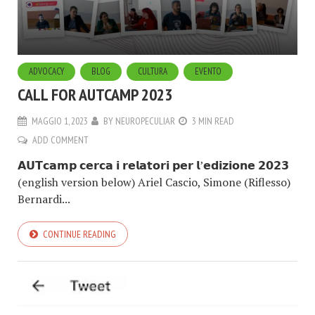
ADVOCACY
BLOG
CULTURA
EVENTO
CALL FOR AUTCAMP 2023
MAGGIO 1, 2023
BY
NEUROPECULIAR
3 MIN READ
ADD COMMENT
𝗔𝗨𝗧𝗰𝗮𝗺𝗽 𝗰𝗲𝗿𝗰𝗮 𝗶 𝗿𝗲𝗹𝗮𝘁𝗼𝗿𝗶 𝗽𝗲𝗿 𝗹’𝗲𝗱𝗶𝘇𝗶𝗼𝗻𝗲 𝟮𝟬𝟮𝟯
(english version below) Ariel Cascio, Simone (Riflesso)
Bernardi...
CONTINUE READING