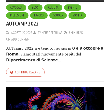
ADVOCACY
BLOG
CULTURA
EVENTO
INCLUSIONE
LAVORO
SCUOLA
SOCIETÀ
AUTCAMP 2022
AGOSTO 20, 2022
BY
NEUROPECULIAR
6 MIN READ
ADD COMMENT
AUTcamp 2022 si è tenuto nei giorni 𝟴 𝗲 𝟵 𝗼𝘁𝘁𝗼𝗯𝗿𝗲 𝗮
𝗥𝗼𝗺𝗮. Siamo stati nuovamente ospiti del
𝗗𝗶𝗽𝗮𝗿𝘁𝗶𝗺𝗲𝗻𝘁𝗼 𝗱𝗶 𝗦𝗰𝗶𝗲𝗻𝘇𝗲...
CONTINUE READING