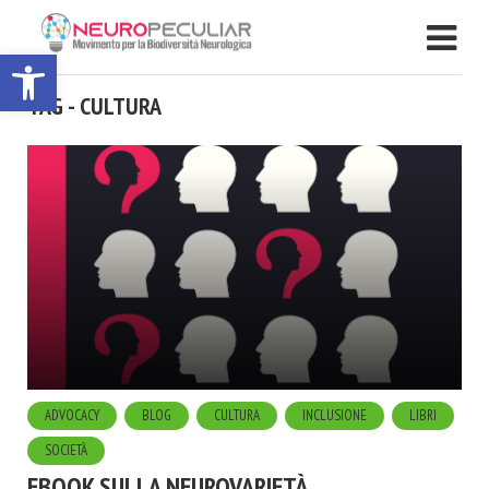
Apri la barra degli strumenti
TAG - CULTURA
ADVOCACY
BLOG
CULTURA
INCLUSIONE
LIBRI
SOCIETÀ
EBOOK SULLA NEUROVARIETÀ