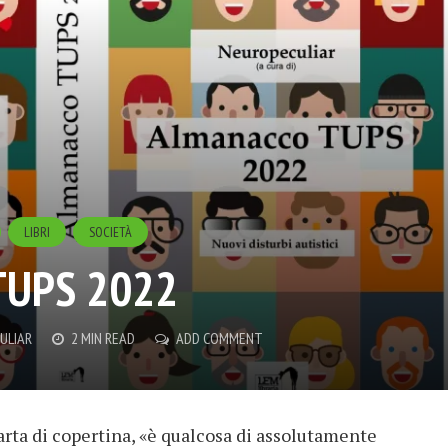
LIBRI
SOCIETÀ
TUPS 2022
ULIAR
2 MIN READ
ADD COMMENT
arta di copertina, «è qualcosa di assolutamente