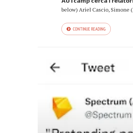
𝗔𝗨𝗧𝗰𝗮𝗺𝗽 𝗰𝗲𝗿𝗰𝗮 𝗶 𝗿𝗲𝗹𝗮𝘁𝗼
below) Ariel Cascio, Simone (R
CONTINUE READING