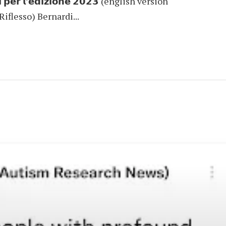
𝗿𝗶 𝗽𝗲𝗿 𝗹’𝗲𝗱𝗶𝘇𝗶𝗼𝗻𝗲 𝟮𝟬𝟮𝟯 (english version
iflesso) Bernardi...